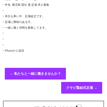
> 件名: 鹿児島 国分 鳶 足場 求人募集
>
> 本日も寒い中、足場組立です。
> 足場に興味のある方、
> 一緒に働く仲間を募集してます。
>
>
>
> iPhoneから送信
←
私たちと一緒に働きませんか？
クサビ緊結式足場
→