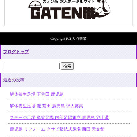
Copyright (C) 大羽興業
ブログトップ
最近の投稿
解体養生足場 下荒田 鹿児島
解体養生足場 鳶 荒田 鹿児島 求人募集
ステージ足場 単管足場 内部足場組立 鹿児島 谷山港
鹿児島 リフォーム クサビ緊結式足場 西田 天文館