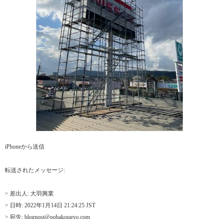
iPhoneから送信
転送されたメッセージ:
> 差出人: 大羽興業
> 日時: 2022年1月14日 21:24:25 JST
> 宛先: blogpost@oobakougyo.com