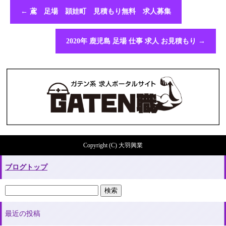
←
鳶 足場 頴娃町 見積もり無料 求人募集
2020年 鹿児島 足場 仕事 求人 お見積もり
→
Copyright (C) 大羽興業
ブログトップ
最近の投稿