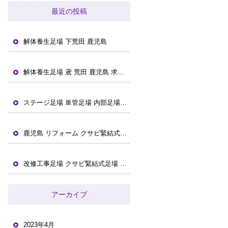
最近の投稿
解体養生足場 下荒田 鹿児島
解体養生足場 鳶 荒田 鹿児島 求人募集
ステージ足場 単管足場 内部足場組立 鹿児島 谷山港
鹿児島 リフォーム クサビ緊結式足場 西田 天文館
改修工事足場 クサビ緊結式足場 鹿児島 下荒田 マンション
アーカイブ
2023年4月